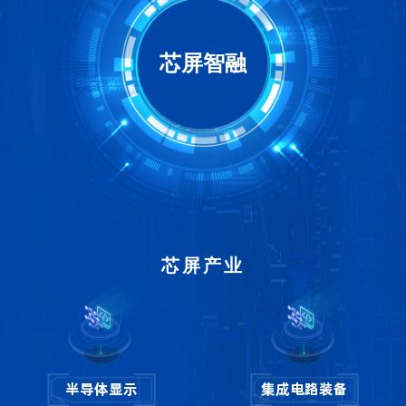
芯屏智融
芯屏产业
半导体显示
集成电路装备